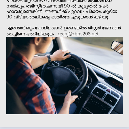
പ്രായം കൂടിയ 90 വിദ്യാർത്ഥികൾക്ക്
മുൻഗണന
നൽകും. രജിസ്ട്രേഷനായി 90 ൽ കൂടുതൽ പേർ
ഹാജരുണ്ടെങ്കിൽ, ഞങ്ങൾക്ക് ഏറ്റവും പ്രായം കൂടിയ
90 വിദ്യാർത്ഥികളെ മാത്രമേ എടുക്കാൻ കഴിയൂ.
എന്തെങ്കിലും ചോദ്യങ്ങൾ ഉണ്ടെങ്കിൽ മിസ്റ്റർ ജേസൺ
rechj@rbhs208.net
റെച്ചിനെ അറിയിക്കുക -