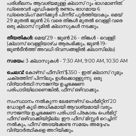
പരിശീലനം ആവശ്യമുള്ള ക്ലാസ് റൂം ഭാഗമാണിത്.
ഡ്രൈവർ എഡിഷന്റെ രണ്ടാം ഭാഗമായ 6
ഡ്രൈവിംഗ് മണിക്കൂർ പിന്നീട് പൂർത്തിയാകും. മെയ്
29 മുതൽ ജൂൺ 26 വരെ തിങ്കൾ മുതൽ വെള്ളി വരെ
ഒരു ക്ലാസ് റൂമിൽ ക്ലാസുകൾ നടക്കും.
തീയതികൾ:
മെയ് 29 - ജൂൺ 26 - തിങ്കൾ - വെള്ളി
(ക്ലാസ് വെള്ളിയാഴ്ച ആരംഭിക്കും, ജൂൺ 19-
ജൂൺടീൻത്ത് അവധി ദിവസങ്ങളിൽ ക്ലാസില്ല)
സമയം:
3 ക്ലാസുകൾ - 7:30 AM, 9:00 AM, 10:30 AM
ചെലവ്:
കോഴ്‌സ് ഫീസിന് $350 - ഇത് ക്ലാസ് റൂമും
ചക്രത്തിന് പിന്നിലും ഉൾക്കൊള്ളുന്നു. ഒരു
വിദ്യാർത്ഥി സൗജന്യ ഉച്ചഭക്ഷണ
പരിപാടിയിലാണെങ്കിൽ, ഫീസ് ഒഴിവാക്കും.
സംസ്ഥാനം നൽകുന്ന ലേണേഴ്‌സ് പെർമിറ്റിന് 20
ഡോളർ കൂടി അധികമായി ആവശ്യമായി വരും.
സൗജന്യ ഉച്ചഭക്ഷണ പരിപാടി പ്രകാരം പെർമിറ്റ്
ഫീസ് ഒഴിവാക്കിയിട്ടില്ല. ഈ ഫീസ് മിസ്റ്റർ റെച്ചിന്
നൽകും, ഫീസ് അടയ്ക്കേണ്ട സമയം അദ്ദേഹം
വിദ്യാർത്ഥികളെ അറിയിക്കും.