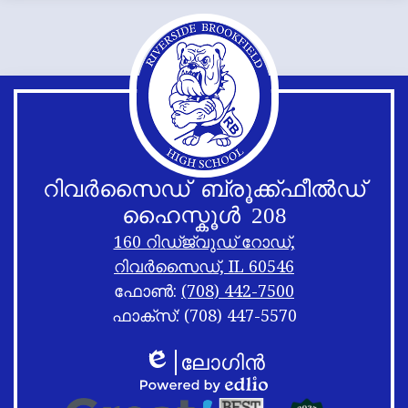
റിവർസൈഡ് ബ്രൂക്ക്ഫീൽഡ്
ഹൈസ്കൂൾ 208
160 റിഡ്ജ്വുഡ് റോഡ്,
റിവർസൈഡ്, IL 60546
ഫോൺ:
(708) 442-7500
ഫാക്സ്: (708) 447-5570
അടിക്കുറിപ്പ്
അടിക്കുറിപ്പ്
ലോഗിൻ
ലിങ്കുകൾ
ഷഫിൾ
എഡ്ലിയോ
അടിക്കുറിപ്പ്
എഡ്ലിയോ