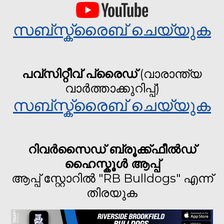
സബ്സ്ക്രൈബ് ചെയ്യുക
പവ്‌സിറ്റീവ് പ്രൈഡ്
(വാരാന്ത്യ
വാർത്താക്കുറിപ്പ്)
സബ്സ്ക്രൈബ് ചെയ്യുക
റിവർസൈഡ് ബ്രൂക്ക്ഫീൽഡ്
ഹൈസ്കൂൾ ആപ്പ്
ആപ്പ് സ്റ്റോറിൽ "RB Bulldogs" എന്ന്
തിരയുക