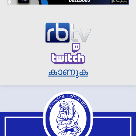
കാണുക