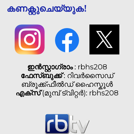
കണക്റ്റുചെയ്യുക!
ഇൻസ്റ്റാഗ്രാം
: rbhs208
ഫേസ്ബുക്ക്
: റിവർസൈഡ്
ബ്രൂക്ക്ഫീൽഡ് ഹൈസ്കൂൾ
എക്സ്
(മുമ്പ് ട്വിറ്റർ): rbhs208