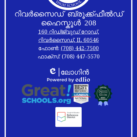
റിവർസൈഡ് ബ്രൂക്ക്ഫീൽഡ്
ഹൈസ്കൂൾ 208
160 റിഡ്ജ്വുഡ് റോഡ്,
റിവർസൈഡ്, IL 60546
ഫോൺ:
(708) 442-7500
ഫാക്സ്: (708) 447-5570
അടിക്കുറിപ്പ്
അടിക്കുറിപ്പ്
ലോഗിൻ
ലിങ്കുകൾ
ഷഫിൾ
എഡ്ലിയോ
അടിക്കുറിപ്പ്
എഡ്ലിയോ
ലോഗോ
പ്രവർത്തിപ്പിക്കുന്നത്
ലിങ്കുകൾ