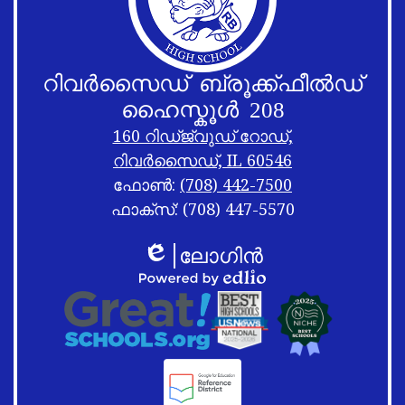
റിവർസൈഡ് ബ്രൂക്ക്ഫീൽഡ്
ഹൈസ്കൂൾ 208
160 റിഡ്ജ്വുഡ് റോഡ്,
റിവർസൈഡ്, IL 60546
ഫോൺ:
(708) 442-7500
ഫാക്സ്: (708) 447-5570
അടിക്കുറിപ്പ്
അടിക്കുറിപ്പ്
ലോഗിൻ
ലിങ്കുകൾ
ഷഫിൾ
എഡ്ലിയോ
അടിക്കുറിപ്പ്
എഡ്ലിയോ
ലോഗോ
പ്രവർത്തിപ്പിക്കുന്നത്
ലിങ്കുകൾ