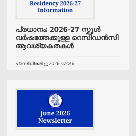
പ്രധാനം: 2026-27 സ്കൂൾ
വർഷത്തേക്കുള്ള റെസിഡൻസി
ആവശ്യകതകൾ
പ്രസിദ്ധീകരിച്ചു
2026 മെയ് 6