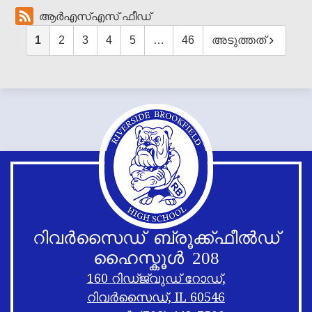
ആർഎസ്എസ് ഫീഡ്
1
2
3
4
5
…
46
അടുത്തത്
റിവർസൈഡ് ബ്രൂക്ക്ഫീൽഡ്
ഹൈസ്കൂൾ 208
160 റിഡ്ജ്വുഡ് റോഡ്,
റിവർസൈഡ്, IL 60546