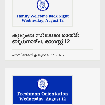
കുടുംബ സ്വാഗത രാത്രി:
ബുധനാഴ്ച, ഓഗസ്റ്റ് 12
പ്രസിദ്ധീകരിച്ചു
ജൂലൈ 27, 2026