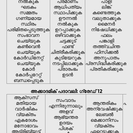
നൽകുക
പ്രമാണം
പാളി
ഘടകം
ആധിപത്യം
ലിങ്ക്
സമ്മതം
സ്ഥാപിക്കുക
കണ്ടെത്തുക
ഗണ്യമായ
ഊന്നൽ
വലുതാക്കുക
സ്ഥിരം
നൽകുക
മൈനർ
പരിമിതപ്പെടുത്തുക
ഉറപ്പാക്കുക
നിഷേധിക്കുക
വ
സംഭാവന
ഒഴിവാക്കുക
ഫലം
ചെയ്യുക
ചട്ടക്കൂട്
പങ്കാളി
കൺവെൻ
ഫണ്ട്
തത്ത്വചിന്ത
ചെയ്യുക
ചിത്രീകരിക്കുക
ഫിസിക്കൽ
കോർഡിനേറ്റ്
കുടിയേറുക
അനുപാതം
ചെയ്യുക
നടപ്പിലാക്കുക
പ്രസിദ്ധീകരിക്കുക
സ
കോർ
പ്രാരംഭം
പ്രതികരിക്കുക
കോർപ്പറേറ്റ്
ഉടൻ
ബന്ധപ്പെടുക
അക്കാദമിക് പദാവലി: ഗ്രേഡ് 12
ആക്സസ്
സംവാദം
മതിയായ
ആന്തരികം
പ്
എന്നിരുന്നാലും
വാർഷികം
അന്വേഷിക്കുക
അളവ്
വ്യക്തം
ലേബൽ
പ
ആഭ്യന്തര
ഏകദേശം
മെക്കാനിസം
ച
ഉദയം
മനോഭാവം
വ്യക്തം
പിശക്
ആട്രിബ്യൂട്ട്
ഏറ്റെടുക്കുക
പര