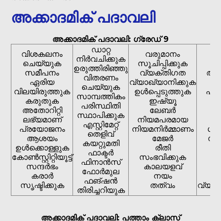
അക്കാദമിക് പദാവലി
അക്കാദമിക് പദാവലി: ഗ്രേഡ് 9
ഡാറ്റ
വിശകലനം
വരുമാനം
നിർവചിക്കുക
ചെയ്യുക
സൂചിപ്പിക്കുക
പ
ഉരുത്തിരിഞ്ഞു
സമീപനം
വ്യക്തിഗത
ആവ
വിതരണം
ഏരിയ
വ്യാഖ്യാനിക്കുക
ഗ
ചെയ്യുക
വിലയിരുത്തുക
ഉൾപ്പെടുത്തുക
പ്ര
സാമ്പത്തികം
കരുതുക
ഇഷ്യൂ
പരിസ്ഥിതി
അതോറിറ്റി
ലേബർ
സ്ഥാപിക്കുക
ലഭ്യമാണ്
നിയമപരമായ
എസ്റ്റിമേറ്റ്
പ്രയോജനം
നിയമനിർമ്മാണം
ശ്
തെളിവ്
ആശയം
മേജർ
സമ
കയറ്റുമതി
ഉൾക്കൊള്ളുക
രീതി
ഫാക്ടർ
കോൺസ്റ്റിറ്റിയൂട്ട്
സംഭവിക്കുക
പ
ഫിനാൻസ്
സന്ദർഭം
കാലയളവ്
ഫോർമുല
കരാർ
നയം
സ
ഫങ്ഷൻ
സൃഷ്ടിക്കുക
തത്വം
വ്യത
തിരിച്ചറിയുക
അക്കാദമിക് പദാവലി: പത്താം ക്ലാസ്