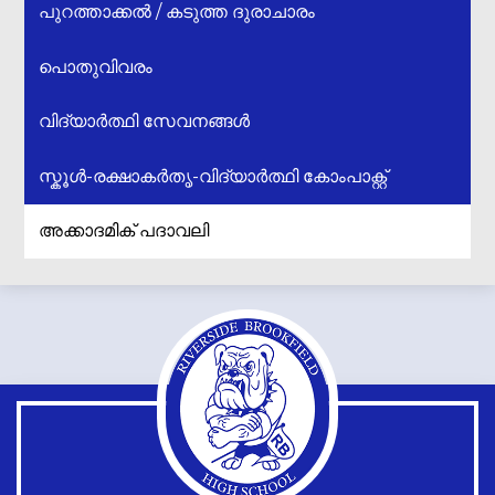
പുറത്താക്കൽ / കടുത്ത ദുരാചാരം
പൊതുവിവരം
വിദ്യാർത്ഥി സേവനങ്ങൾ
സ്കൂൾ-രക്ഷാകർതൃ-വിദ്യാർത്ഥി കോംപാക്റ്റ്
അക്കാദമിക് പദാവലി