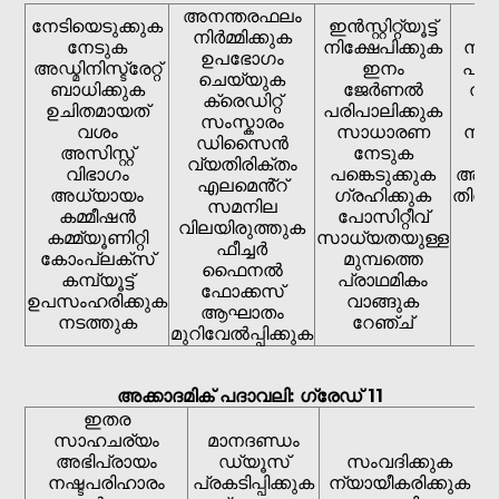
അനന്തരഫലം
നേടിയെടുക്കുക
ഇൻസ്റ്റിറ്റ്യൂട്ട്
പ
നിർമ്മിക്കുക
നേടുക
നിക്ഷേപിക്കുക
നിയന
ഉപഭോഗം
അഡ്മിനിസ്ട്രേറ്റ്
ഇനം
പ്ര
ചെയ്യുക
ബാധിക്കുക
ജേർണൽ
താ
ക്രെഡിറ്റ്
ഉചിതമായത്
പരിപാലിക്കുക
സംസ്കാരം
വശം
സാധാരണ
നിയന
ഡിസൈൻ
അസിസ്റ്റ്
നേടുക
സു
വ്യതിരിക്തം
വിഭാഗം
പങ്കെടുക്കുക
അന്
എലമെൻ്റ്
അധ്യായം
ഗ്രഹിക്കുക
തിരഞ
സമനില
കമ്മീഷൻ
പോസിറ്റീവ്
വിലയിരുത്തുക
കമ്മ്യൂണിറ്റി
സാധ്യതയുള്ള
ഫീച്ചർ
കോംപ്ലക്സ്
മുമ്പത്തെ
ഫൈനൽ
കമ്പ്യൂട്ട്
പ്രാഥമികം
ഫോക്കസ്
ഉപസംഹരിക്കുക
വാങ്ങുക
പാ
ആഘാതം
നടത്തുക
റേഞ്ച്
ക
മുറിവേൽപ്പിക്കുക
അക്കാദമിക് പദാവലി: ഗ്രേഡ് 11
ഇതര
സാഹചര്യം
മാനദണ്ഡം
അഭിപ്രായം
ഡ്യൂസ്
സംവദിക്കുക
നഷ്ടപരിഹാരം
പ്രകടിപ്പിക്കുക
ന്യായീകരിക്കുക