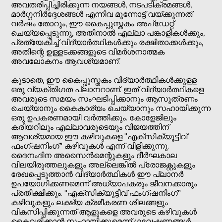
അവതരിപ്പിച്ചിരിക്കുന്ന നയങ്ങൾ, നടപടിക്രമങ്ങൾ,
മാർഗ്ഗനിർദ്ദേശങ്ങൾ എന്നിവ മുന്നോട്ട് വയ്ക്കുന്നത്.
വർഷം തോറും, ഈ കൈപ്പുസ്തകം അപ്ഡേറ്റ്
ചെയ്യപ്പെടുന്നു, അതിനാൽ എല്ലാ പങ്കാളികൾക്കും,
പ്രത്യേകിച്ച് വിദ്യാർത്ഥികൾക്കും രക്ഷിതാക്കൾക്കും,
അതിന്റെ ഉള്ളടക്കങ്ങളുടെ വിമർശനാത്മക
അവലോകനം ആവശ്യമാണ്.
കൂടാതെ, ഈ കൈപ്പുസ്തകം വിദ്യാർത്ഥികൾക്കുള്ള
ഒരു വ്യക്തിഗത പ്ലാനറാണ്. ഇത് വിദ്യാർത്ഥികളെ
അവരുടെ സമയം സംഘടിപ്പിക്കാനും ആസൂത്രണം
ചെയ്യാനും കൈകാര്യം ചെയ്യാനും സഹായിക്കുന്ന
ഒരു ഉപകരണമായി വർത്തിക്കും. കോളേജിലും
കരിയറിലും എല്ലാവരുടെയും വിജയത്തിന്
ആവശ്യമായ ഈ കഴിവുകളെ "എക്സിക്യൂട്ടീവ്
ഫംഗ്ഷനിംഗ്" കഴിവുകൾ എന്ന് വിളിക്കുന്നു.
ദൈനംദിന അസൈൻമെന്റുകളും ദീർഘകാല
വിലയിരുത്തലുകളും അല്ലെങ്കിൽ പ്രോജക്റ്റുകളും
രേഖപ്പെടുത്താൻ വിദ്യാർത്ഥികൾ ഈ പ്ലാനർ
ഉപയോഗിക്കണമെന്ന് അധ്യാപകരും ജീവനക്കാരും
പ്രതീക്ഷിക്കും. "എക്സിക്യൂട്ടീവ് ഫംഗ്ഷനിംഗ്"
കഴിവുകളും ലക്ഷ്യ ക്രമീകരണ ശീലങ്ങളും
വികസിപ്പിക്കുന്നത് ആളുകളെ അവരുടെ കഴിവുകൾ
കൈവരിക്കാൻ സഹായിക്കുമെന്ന് ഗവേഷണങ്ങൾ