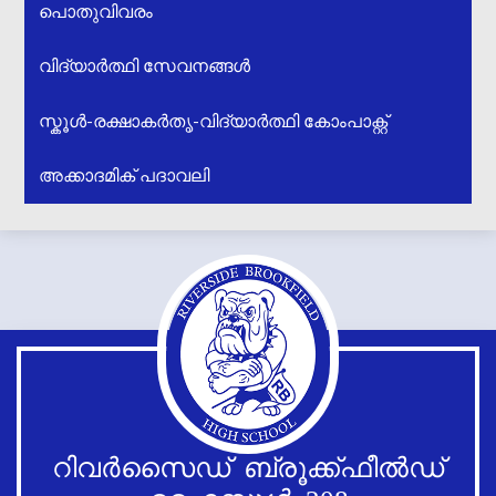
പൊതുവിവരം
വിദ്യാർത്ഥി സേവനങ്ങൾ
സ്കൂൾ-രക്ഷാകർതൃ-വിദ്യാർത്ഥി കോംപാക്റ്റ്
അക്കാദമിക് പദാവലി
റിവർസൈഡ് ബ്രൂക്ക്ഫീൽഡ്