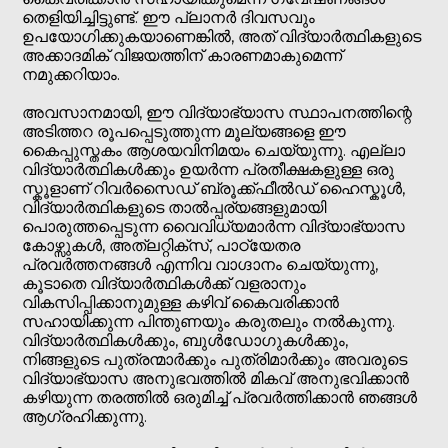
തെളിയിച്ചിട്ടുണ്ട്. ഈ പ്ലാനർ ദിവസവും
ഉപയോഗിക്കുകയാണെങ്കിൽ, അത് വിദ്യാർത്ഥികളുടെ
അക്കാദമിക് വിജയത്തിന് കാരണമാകുമെന്ന്
നമുക്കറിയാം.
അവസാനമായി, ഈ വിദ്യാഭ്യാസ സ്ഥാപനത്തിന്റെ
അടിത്തറ രൂപപ്പെടുത്തുന്ന മൂല്യങ്ങളെ ഈ
കൈപ്പുസ്തകം ആശയവിനിമയം ചെയ്യുന്നു. എല്ലാ
വിദ്യാർത്ഥികൾക്കും ഉയർന്ന പ്രതീക്ഷകളുള്ള ഒരു
സ്കൂളാണ് റിവർസൈഡ് ബ്രൂക്ക്ഫീൽഡ് ഹൈസ്കൂൾ,
വിദ്യാർത്ഥികളുടെ താൽപ്പര്യങ്ങളുമായി
പൊരുത്തപ്പെടുന്ന വൈവിധ്യമാർന്ന വിദ്യാഭ്യാസ
കോഴ്സുകൾ, അത്‌ലറ്റിക്സ്, പാഠ്യേതര
പ്രവർത്തനങ്ങൾ എന്നിവ വാഗ്ദാനം ചെയ്യുന്നു,
കൂടാതെ വിദ്യാർത്ഥികൾക്ക് വളരാനും
വികസിപ്പിക്കാനുമുള്ള കഴിവ് കൈവരിക്കാൻ
സഹായിക്കുന്ന പിന്തുണയും കരുതലും നൽകുന്നു.
വിദ്യാർത്ഥികൾക്കും, ബുൾഡോഗുകൾക്കും,
നിങ്ങളുടെ പുത്രന്മാർക്കും പുത്രിമാർക്കും അവരുടെ
വിദ്യാഭ്യാസ അനുഭവത്തിൽ മികവ് അനുഭവിക്കാൻ
കഴിയുന്ന തരത്തിൽ ഒരുമിച്ച് പ്രവർത്തിക്കാൻ ഞങ്ങൾ
ആഗ്രഹിക്കുന്നു.